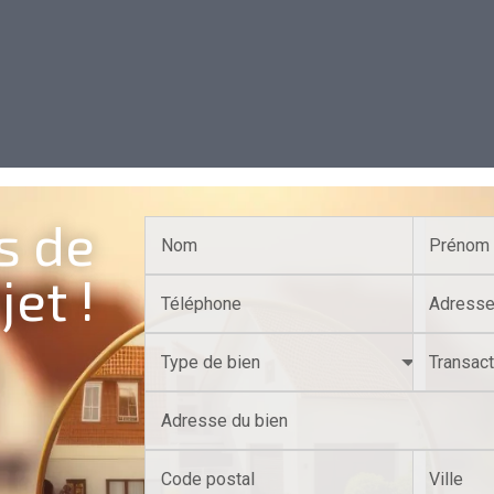
s de
jet !