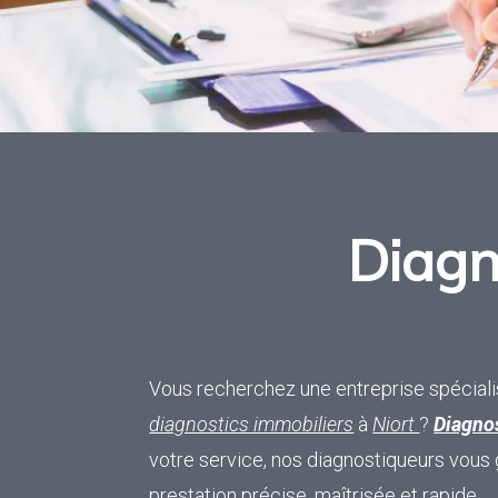
Diagn
Vous recherchez une entreprise spécialis
diagnostics immobiliers
à
Niort
?
Diagno
votre service, nos diagnostiqueurs vous 
prestation précise, maîtrisée et rapide.