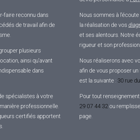
ir-faire reconnu dans
Nous sommes à l’écoute 
édés de travail afin de
la réalisation de vos
diag
isme.
et ses alentours. Notre é
rigueur et son profession
grouper plusieurs
ocation, ainsi qu’avant
Nous réaliserons avec v
 indispensable dans
afin de vous proposer un 
est la suivante :
30 rue d
e spécialistes à votre
Pour tout renseignement
 manière professionnelle.
29 07 44 32
ou remplisse
ueurs certifiés apportent
page.
s.