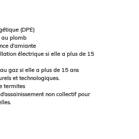
gétique
(DPE)
n au
plomb
nce d’
amiante
llation électrique
si elle a plus de 15
n au gaz
si elle a plus de 15 ans
urels et technologiques
.
e
termites
n d’assainissement non collectif
pour
lles.